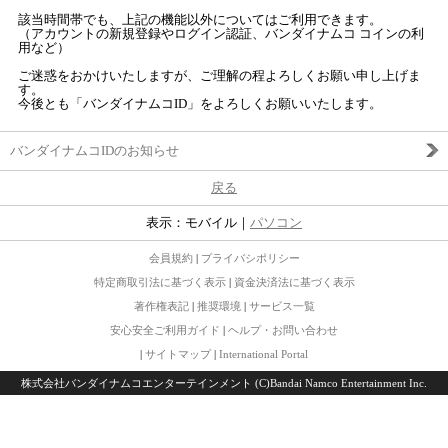
該当時間帯でも、上記の機能以外についてはご利用できます。
（アカウントの新規登録やログイン認証、バンダイナムコ コインの利
用など）
ご迷惑をおかけいたしますが、ご理解の程よろしくお願い申し上げま
す。
今後とも「バンダイナムコID」をよろしくお願いいたします。
バンダイナムコIDのお知らせ
戻る
表示：モバイル｜
パソコン
会員規約
|
プライバシポリシー
特定商取引法に基づく表示
|
資金決済法に基づく表示
著作権表記
|
推奨環境
|
サービス一覧
安心安全ご利用ガイド
|
ヘルプ・お問い合わせ
|
サイトマップ
|
International Portal
株式会社バンダイナムコエンターテインメント (C)Bandai Namco Entertainment Inc.