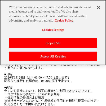
We use cookies to personalise content and ads, to provide social
media features and to analyse our traffic. We also share
information about your use of our site with our social media,
advertising and analytics partners.
Cookie Policy
お知らせ
Cookies Settings
2026/06/17 18:45
6月24日「バンダイナムコID」一部機能 メンテナンスのご案内
Reject All
いつも「バンダイナムコID」をご利用いただき、誠にありがとうござ
います。
Accept All Cookies
以下の日程にて「バンダイナムコID」で利用している外部システムの
メンテナンスが実施されます。
それに伴い、「バンダイナムコID」も一部機能のメンテナンスを実施
するためご案内いたします。
■日時
2026年6月24日（水）00:00 ～ 7:50（最大日時）
問題なく進行した場合は、06:30に完了予定です。
■内容
全てのお客様において、以下の機能がご利用できなくなります。
・住所情報が必要なサービスの新規登録
・住所情報の参照および編集
※連携サービスにおける、住所情報を使用した機能（配送先の指定・
変更など）もご利用いただけません。